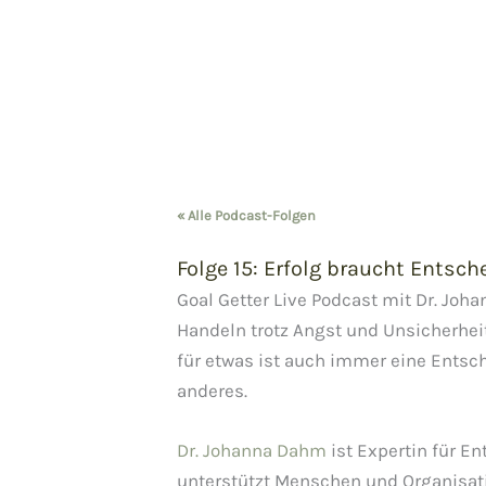
Zum
Inhalt
springen
« Alle Podcast-Folgen
Folge 15: Erfolg braucht Entsch
Goal Getter Live Podcast mit Dr. Jo
Handeln trotz Angst und Unsicherhei
für etwas ist auch immer eine Ents
anderes.
Dr. Johanna Dahm
ist Expertin für E
unterstützt Menschen und Organisati