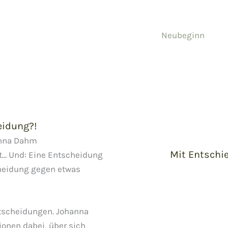
Neubeginn
eidung?!
hanna Dahm
Mit Entschi
t… Und: Eine Entscheidung
cheidung gegen etwas
ntscheidungen. Johanna
onen dabei, über sich